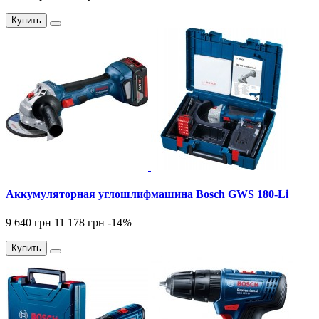
Купить
Аккумуляторная углошлифмашина Bosch GWS 180-Li
9 640 грн
11 178 грн
-14
%
Купить