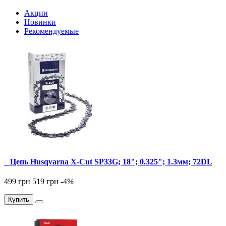
Акции
Новинки
Рекомендуемые
_ Цепь Husqvarna X-Cut SP33G; 18"; 0.325"; 1.3мм; 72DL
499 грн
519 грн
-4
%
Купить