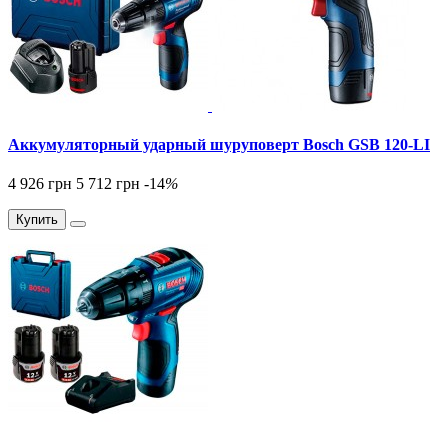
Аккумуляторный ударный шуруповерт Bosch GSB 120-LI
4 926 грн
5 712 грн
-14
%
Купить