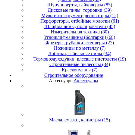
Шуруповерты, гайковерты (85)
Дисковые пилы, торцовки (39)
Мульти-инструмент, реноваторы (12)
Перфораторы, отбойные молотки (61)
Шлифмашины, полирователи (45)
Измерительная техника (80)
Углошлифмашины (болгарки) (68)
Фрезеры, рубанки, степлеры (27)
Ножницы по металлу (7)
Лобзики, сабельные пилы (34)
Термовоздуходувки, клеевые пистолеты (19)
Строительные пылесосы (34)
Краскопульты (7)
Строительное оборудование
Аксессуары
Аксессуары
Масла, смазки, канистры (15)