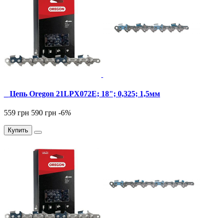
_ Цепь Oregon 21LPX072E; 18"; 0,325; 1,5мм
559 грн
590 грн
-6
%
Купить