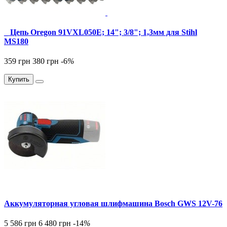
_ Цепь Oregon 91VXL050E; 14"; 3/8"; 1,3мм для Stihl
MS180
359 грн
380 грн
-6
%
Купить
Аккумуляторная угловая шлифмашина Bosch GWS 12V-76
5 586 грн
6 480 грн
-14
%