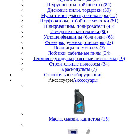
Шуруповерты, гайковерты (85)
Дисковые пилы, торцовки (39)
Мульти-инструмент, реноваторы (12)
Перфораторы, отбойные молотки (61)
Шлифмашины, полирователи (45)
Измерительная техника (80)
Углошлифмашины (болгарки) (68)
Фрезеры, рубанки, степлеры (27)
Ножницы по металлу (7)
Лобзики, сабельные пилы (34)
Термовоздуходувки, клеевые пистолеты (19)
Строительные пылесосы (34)
Краскопульты (7)
Строительное оборудование
Аксессуары
Аксессуары
Масла, смазки, канистры (15)