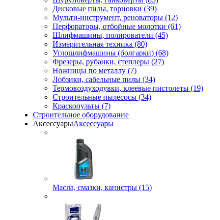
Дисковые пилы, торцовки (39)
Мульти-инструмент, реноваторы (12)
Перфораторы, отбойные молотки (61)
Шлифмашины, полирователи (45)
Измерительная техника (80)
Углошлифмашины (болгарки) (68)
Фрезеры, рубанки, степлеры (27)
Ножницы по металлу (7)
Лобзики, сабельные пилы (34)
Термовоздуходувки, клеевые пистолеты (19)
Строительные пылесосы (34)
Краскопульты (7)
Строительное оборудование
Аксессуары
Аксессуары
Масла, смазки, канистры (15)