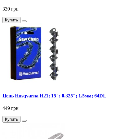
339 грн
Купить
Цепь Husqvarna H21; 15"; 0.325"; 1.5мм; 64DL
449 грн
Купить