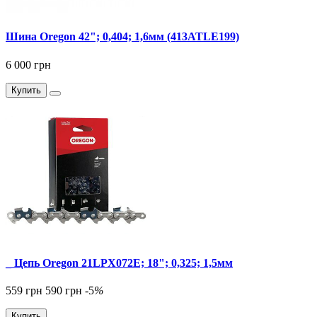
Шина Oregon 42"; 0,404; 1,6мм (413ATLE199)
6 000 грн
Купить
_ Цепь Oregon 21LPX072E; 18"; 0,325; 1,5мм
559 грн
590 грн
-5
%
Купить