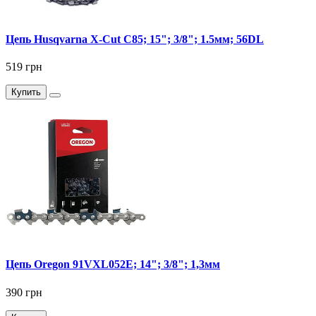
Цепь Husqvarna X-Cut C85; 15"; 3/8"; 1.5мм; 56DL
519 грн
Купить
Цепь Oregon 91VXL052E; 14"; 3/8"; 1,3мм
390 грн