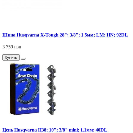
Шина Husqvarna X-Tough 28"; 3/8"; 1.5мм; LM; HN; 92DL
3 759 грн
Купить
Цепь Husqvarna Н38; 10"; 3/8" mini; 1.1мм; 40DL