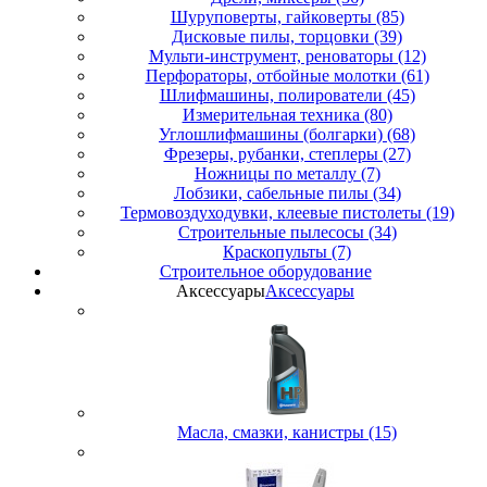
Шуруповерты, гайковерты (85)
Дисковые пилы, торцовки (39)
Мульти-инструмент, реноваторы (12)
Перфораторы, отбойные молотки (61)
Шлифмашины, полирователи (45)
Измерительная техника (80)
Углошлифмашины (болгарки) (68)
Фрезеры, рубанки, степлеры (27)
Ножницы по металлу (7)
Лобзики, сабельные пилы (34)
Термовоздуходувки, клеевые пистолеты (19)
Строительные пылесосы (34)
Краскопульты (7)
Строительное оборудование
Аксессуары
Аксессуары
Масла, смазки, канистры (15)