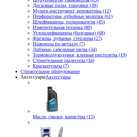
Дисковые пилы, торцовки (39)
Мульти-инструмент, реноваторы (12)
Перфораторы, отбойные молотки (61)
Шлифмашины, полирователи (45)
Измерительная техника (80)
Углошлифмашины (болгарки) (68)
Фрезеры, рубанки, степлеры (27)
Ножницы по металлу (7)
Лобзики, сабельные пилы (34)
Термовоздуходувки, клеевые пистолеты (19)
Строительные пылесосы (34)
Краскопульты (7)
Строительное оборудование
Аксессуары
Аксессуары
Масла, смазки, канистры (15)