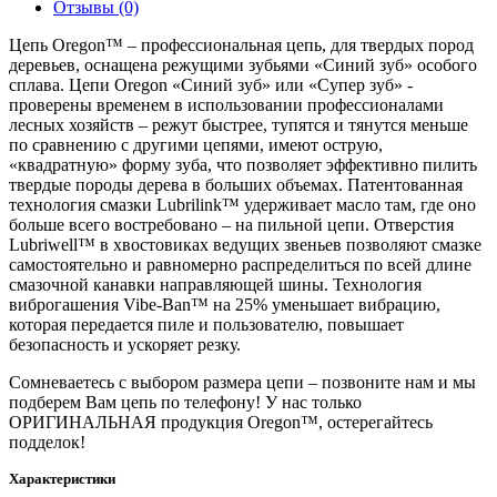
Отзывы (0)
Цепь Oregon™ – профессиональная цепь, для твердых пород
деревьев, оснащена режущими зубьями «Синий зуб» особого
сплава. Цепи Oregon «Синий зуб» или «Супер зуб» -
проверены временем в использовании профессионалами
лесных хозяйств – режут быстрее, тупятся и тянутся меньше
по сравнению с другими цепями, имеют острую,
«квадратную» форму зуба, что позволяет эффективно пилить
твердые породы дерева в больших объемах. Патентованная
технология смазки Lubrilink™ удерживает масло там, где оно
больше всего востребовано – на пильной цепи. Отверстия
Lubriwell™ в хвостовиках ведущих звеньев позволяют смазке
самостоятельно и равномерно распределиться по всей длине
смазочной канавки направляющей шины. Технология
виброгашения Vibe-Ban™ на 25% уменьшает вибрацию,
которая передается пиле и пользователю, повышает
безопасность и ускоряет резку.
Сомневаетесь с выбором размера цепи – позвоните нам и мы
подберем Вам цепь по телефону! У нас только
ОРИГИНАЛЬНАЯ продукция Oregon™, остерегайтесь
подделок!
Характеристики