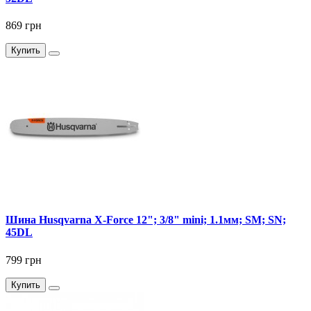
869 грн
Купить
Шина Husqvarna X-Force 12"; 3/8" mini; 1.1мм; SM; SN;
45DL
799 грн
Купить