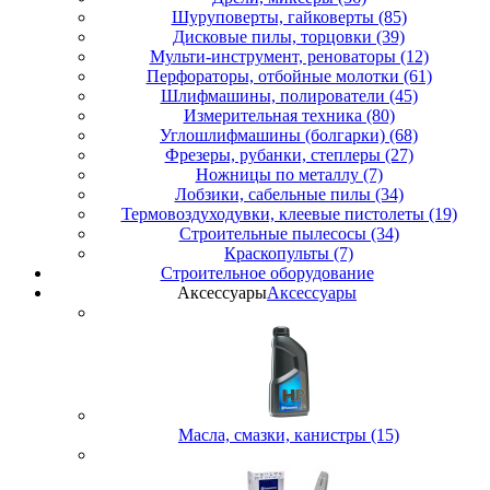
Шуруповерты, гайковерты (85)
Дисковые пилы, торцовки (39)
Мульти-инструмент, реноваторы (12)
Перфораторы, отбойные молотки (61)
Шлифмашины, полирователи (45)
Измерительная техника (80)
Углошлифмашины (болгарки) (68)
Фрезеры, рубанки, степлеры (27)
Ножницы по металлу (7)
Лобзики, сабельные пилы (34)
Термовоздуходувки, клеевые пистолеты (19)
Строительные пылесосы (34)
Краскопульты (7)
Строительное оборудование
Аксессуары
Аксессуары
Масла, смазки, канистры (15)