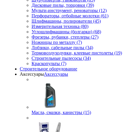
Дисковые пилы, торцовки (39)
Мульти-инструмент, реноваторы (12)
Перфораторы, отбойные молотки (61)
Шлифмашины, полирователи (45)
Измерительная техника (80)
Углошлифмашины (болгарки) (68)
Фрезеры, рубанки, степлеры (27)
Ножницы по металлу (7)
Лобзики, сабельные пилы (34)
Термовоздуходувки, клеевые пистолеты (19)
Строительные пылесосы (34)
Краскопульты (7)
Строительное оборудование
Аксессуары
Аксессуары
Масла, смазки, канистры (15)