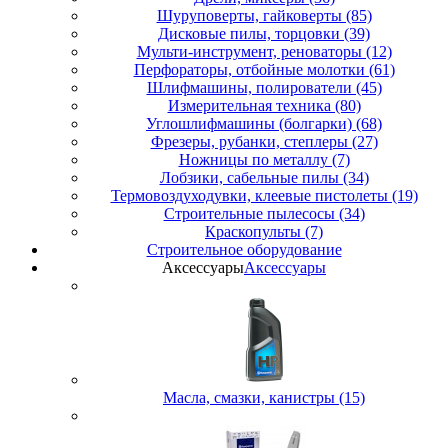
Шуруповерты, гайковерты (85)
Дисковые пилы, торцовки (39)
Мульти-инструмент, реноваторы (12)
Перфораторы, отбойные молотки (61)
Шлифмашины, полирователи (45)
Измерительная техника (80)
Углошлифмашины (болгарки) (68)
Фрезеры, рубанки, степлеры (27)
Ножницы по металлу (7)
Лобзики, сабельные пилы (34)
Термовоздуходувки, клеевые пистолеты (19)
Строительные пылесосы (34)
Краскопульты (7)
Строительное оборудование
Аксессуары
Аксессуары
Масла, смазки, канистры (15)