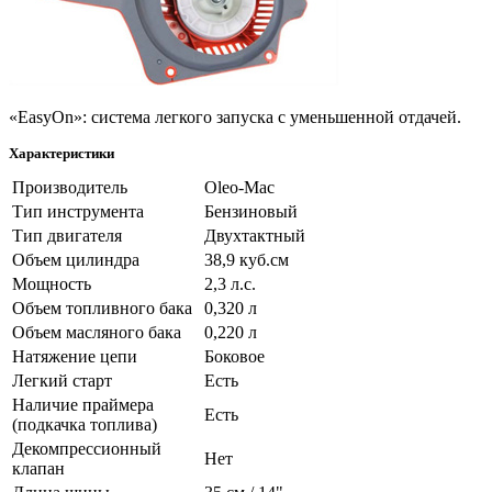
«EasyOn»: система легкого запуска с уменьшенной отдачей.
Характеристики
Производитель
Oleo-Mac
Тип инструмента
Бензиновый
Тип двигателя
Двухтактный
Объем цилиндра
38,9 куб.см
Мощность
2,3 л.с.
Объем топливного бака
0,320 л
Объем масляного бака
0,220 л
Натяжение цепи
Боковое
Легкий старт
Есть
Наличие праймера
Есть
(подкачка топлива)
Декомпрессионный
Нет
клапан