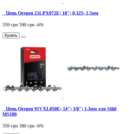
_ Цепь Oregon 21LPX072E; 18"; 0,325; 1,5мм
559 грн
590 грн
-6
%
Купить
_ Цепь Oregon 91VXL050E; 14"; 3/8"; 1,3мм для Stihl
MS180
359 грн
380 грн
-6
%