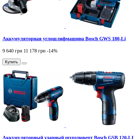
Аккумуляторная углошлифмашина Bosch GWS 180-Li
9 640 грн
11 178 грн
-14
%
Купить
Аккумуляторный ударный шуруповерт Bosch GSB 120-LI