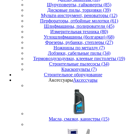
Шуруповерты, гайковерты (85)
Дисковые пилы, торцовки (39)
Мульти-инструмент, реноваторы (12)
Перфораторы, отбойные молотки (61)
Шлифмашины, полирователи (45)
Измерительная техника (80)
Углошлифмашины (болгарки) (68)
Фрезеры, рубанки, степлеры (27)
Ножницы по металлу (7)
Лобзики, сабельные пилы (34)
Термовоздуходувки, клеевые пистолеты (19)
Строительные пылесосы (34)
Краскопульты (7)
Строительное оборудование
Аксессуары
Аксессуары
Масла, смазки, канистры (15)