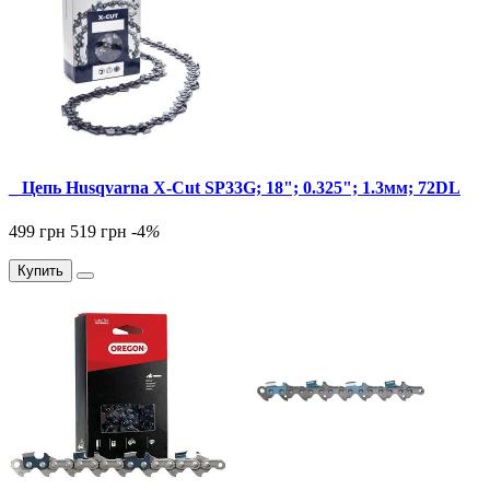
_ Цепь Husqvarna X-Cut SP33G; 18"; 0.325"; 1.3мм; 72DL
499 грн
519 грн
-4
%
Купить