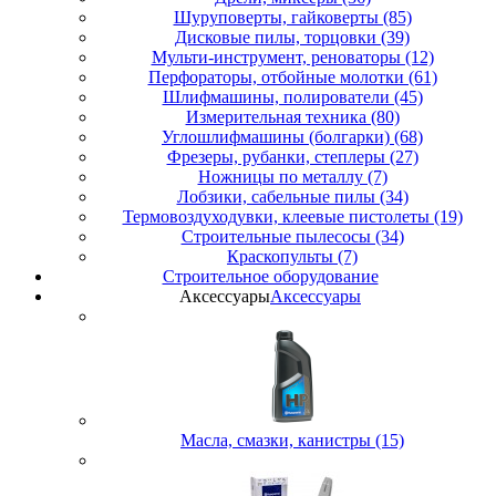
Шуруповерты, гайковерты (85)
Дисковые пилы, торцовки (39)
Мульти-инструмент, реноваторы (12)
Перфораторы, отбойные молотки (61)
Шлифмашины, полирователи (45)
Измерительная техника (80)
Углошлифмашины (болгарки) (68)
Фрезеры, рубанки, степлеры (27)
Ножницы по металлу (7)
Лобзики, сабельные пилы (34)
Термовоздуходувки, клеевые пистолеты (19)
Строительные пылесосы (34)
Краскопульты (7)
Строительное оборудование
Аксессуары
Аксессуары
Масла, смазки, канистры (15)