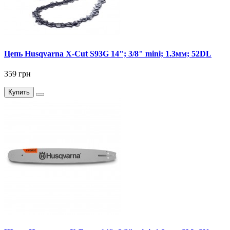
Цепь Husqvarna X-Cut S93G 14"; 3/8" mini; 1.3мм; 52DL
359 грн
Купить