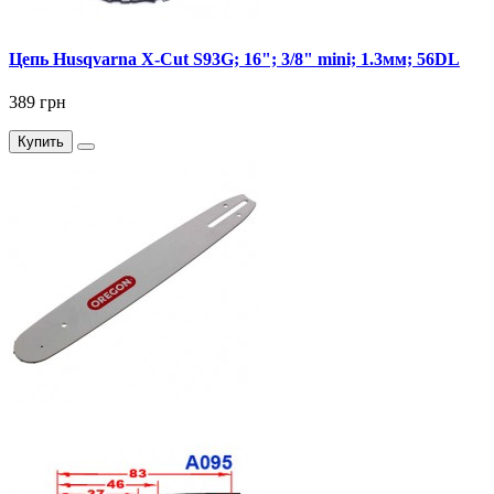
Цепь Husqvarna X-Cut S93G; 16"; 3/8" mini; 1.3мм; 56DL
389 грн
Купить