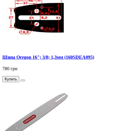
Шина Oregon 16"; 3/8; 1,3мм (160SDEA095)
780 грн
Купить