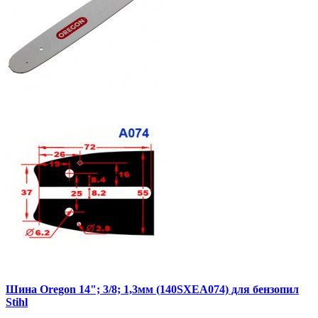
Шина Oregon 14"; 3/8; 1,3мм (140SXEA074) для бензопил
Stihl