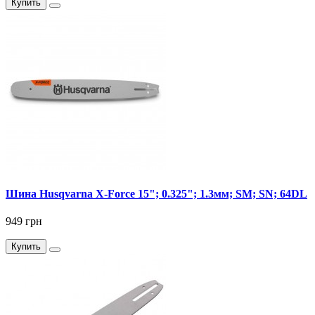
Купить
Шина Husqvarna X-Force 15"; 0.325"; 1.3мм; SM; SN; 64DL
949 грн
Купить