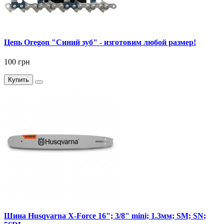
Цепь Oregon "Синий зуб" - изготовим любой размер!
100 грн
Купить
Шина Husqvarna X-Force 16"; 3/8" mini; 1.3мм; SM; SN;