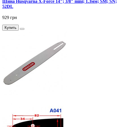
Шина Husqvarna X-Force 14"; 3/8" mini; 1.3мм; SM; SN;
52DL
929 грн
Купить