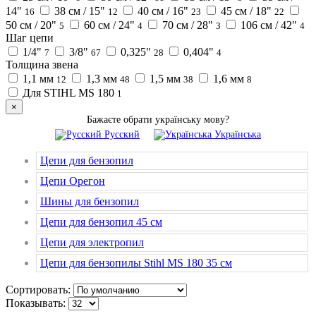
14"
38 см / 15"
40 см / 16"
45 см / 18"
16
12
23
22
50 см / 20"
60 см / 24"
70 см / 28"
106 см / 42"
5
4
3
4
Шаг цепи
1/4"
3/8"
0,325"
0,404"
7
67
28
4
Толщина звена
1,1 мм
1,3 мм
1,5 мм
1,6 мм
12
48
38
8
Для STIHL MS 180
1
×
Бажаєте обрати українську мову?
Русский
Українська
Цепи для бензопил
Цепи Орегон
Шины для бензопил
Цепи для бензопил 45 см
Цепи для электропил
Цепи для бензопилы Stihl MS 180 35 см
Сортировать:
Показывать: