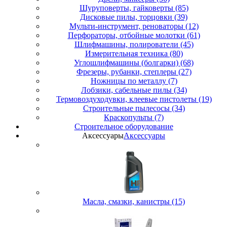
Шуруповерты, гайковерты (85)
Дисковые пилы, торцовки (39)
Мульти-инструмент, реноваторы (12)
Перфораторы, отбойные молотки (61)
Шлифмашины, полирователи (45)
Измерительная техника (80)
Углошлифмашины (болгарки) (68)
Фрезеры, рубанки, степлеры (27)
Ножницы по металлу (7)
Лобзики, сабельные пилы (34)
Термовоздуходувки, клеевые пистолеты (19)
Строительные пылесосы (34)
Краскопульты (7)
Строительное оборудование
Аксессуары
Аксессуары
Масла, смазки, канистры (15)