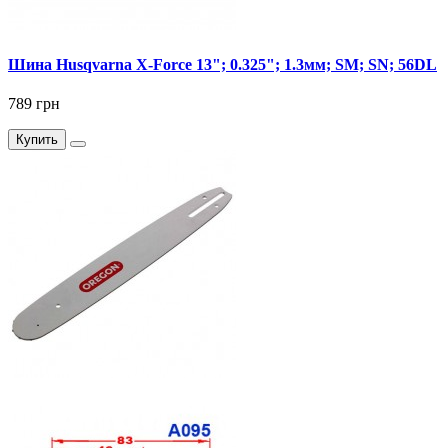
Шина Husqvarna X-Force 13"; 0.325"; 1.3мм; SM; SN; 56DL
789 грн
Купить