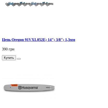
Цепь Oregon 91VXL052E; 14"; 3/8"; 1,3мм
390 грн
Купить