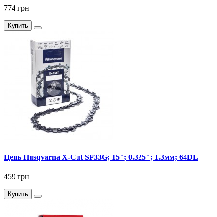
774 грн
Купить
Цепь Husqvarna X-Cut SP33G; 15"; 0.325"; 1.3мм; 64DL
459 грн
Купить