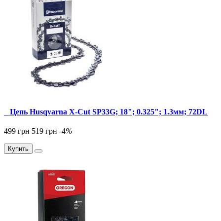
_ Цепь Husqvarna X-Cut SP33G; 18"; 0.325"; 1.3мм; 72DL
499 грн
519 грн
-4
%
Купить