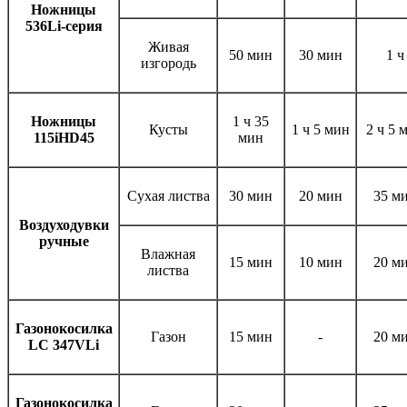
Ножницы
536
Li-серия
Живая
50 мин
30 мин
1 ч
изгородь
Ножницы
1 ч 35
Кусты
1 ч 5 мин
2 ч 5 
115iHD45
мин
Сухая листва
30 мин
20 мин
35 м
Воздуходувки
ручные
Влажная
15 мин
10 мин
20 м
листва
Газонокосилка
Газон
15 мин
-
20 м
LC 347VLi
Газонокосилка