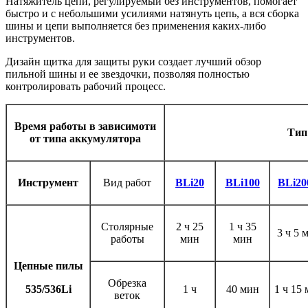
Натяжитель цепи, регулируемый без инструментов, помогает
быстро и с небольшими усилиями натянуть цепь, а вся сборка
шины и цепи выполняется без применения каких-либо
инструментов.
Дизайн щитка для защиты руки создает лучший обзор
пильной шины и ее звездочки, позволяя полностью
контролировать рабочий процесс.
Время работы в зависимоти
Тип
от типа аккумулятора
Инструмент
Вид работ
BLi20
BLi100
BLi2
Столярные
2 ч 25
1 ч 35
3 ч 5 
работы
мин
мин
Цепные пилы
Обрезка
535/536
Li
1 ч
40 мин
1 ч 15
веток