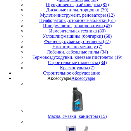
Шуруповерты, гайковерты (85)
Дисковые пилы, торцовки (39)
Мульти-инструмент, реноваторы (12)
Перфораторы, отбойные молотки (61)
Шлифмашины, полирователи (45)
Измерительная техника (80)
Углошлифмашины (болгарки) (68)
Фрезеры, рубанки, степлеры (27)
Ножницы по металлу (7)
Лобзики, сабельные пилы (34)
Термовоздуходувки, клеевые пистолеты (19)
Строительные пылесосы (34)
Краскопульты (7)
Строительное оборудование
Аксессуары
Аксессуары
Масла, смазки, канистры (15)