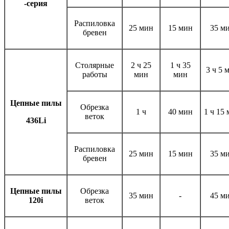
-серия
Распиловка
25 мин
15 мин
35 м
бревен
Столярные
2 ч 25
1 ч 35
3 ч 5 
работы
мин
мин
Цепные пилы
Обрезка
1 ч
40 мин
1 ч 15
веток
436
Li
Распиловка
25 мин
15 мин
35 м
бревен
Цепные пилы
Обрезка
35 мин
-
45 м
120i
веток