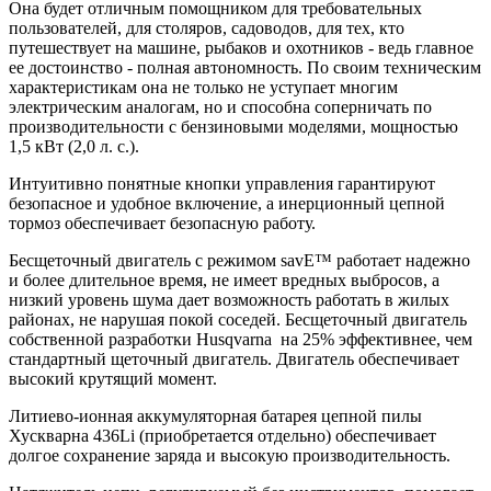
Она будет отличным помощником для требовательных
пользователей, для столяров, садоводов, для тех, кто
путешествует на машине, рыбаков и охотников - ведь главное
ее достоинство - полная автономность. По своим техническим
характеристикам она не только не уступает многим
электрическим аналогам, но и способна соперничать по
производительности с бензиновыми моделями, мощностью
1,5 кВт (2,0 л. с.).
Интуитивно понятные кнопки управления гарантируют
безопасное и удобное включение, а инерционный цепной
тормоз обеспечивает безопасную работу.
Бесщеточный двигатель с режимом savE™ работает надежно
и более длительное время, не имеет вредных выбросов, а
низкий уровень шума дает возможность работать в жилых
районах, не нарушая покой соседей. Бесщеточный двигатель
собственной разработки Husqvarna на 25% эффективнее, чем
стандартный щеточный двигатель. Двигатель обеспечивает
высокий крутящий момент.
Литиево-ионная аккумуляторная батарея цепной пилы
Хускварна 436Li (приобретается отдельно) обеспечивает
долгое сохранение заряда и высокую производительность.