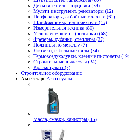
Дисковые пилы, торцовки (39)
Мульти-инструмент, реноваторы (12)
Перфораторы, отбойные молотки (61)
Шлифмашины, полирователи (45)
Измерительная техника (80)
Углошлифмашины (болгарки) (68)
Фрезеры, рубанки, степлеры (27)
Ножницы по металлу (7)
Лобзики, сабельные пилы (34)
Термовоздуходувки, клеевые пистолеты (19)
Строительные пылесосы (34)
Краскопульты (7)
Строительное оборудование
Аксессуары
Аксессуары
Масла, смазки, канистры (15)