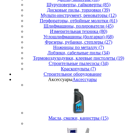
Шуруповерты, гайковерты (85)
Дисковые пилы, торцовки (39)
Мульти-инструмент, реноваторы (12)
Перфораторы, отбойные молотки (61)
Шлифмашины, полирователи (45)
Измерительная техника (80)
Углошлифмашины (болгарки) (68)
Фрезеры, рубанки, степлеры (27)
Ножницы по металлу (7)
Лобзики, сабельные пилы (34)
Термовоздуходувки, клеевые пистолеты (19)
Строительные пылесосы (34)
Краскопульты (7)
Строительное оборудование
Аксессуары
Аксессуары
Масла, смазки, канистры (15)