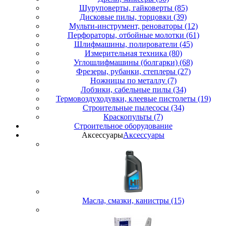
Шуруповерты, гайковерты (85)
Дисковые пилы, торцовки (39)
Мульти-инструмент, реноваторы (12)
Перфораторы, отбойные молотки (61)
Шлифмашины, полирователи (45)
Измерительная техника (80)
Углошлифмашины (болгарки) (68)
Фрезеры, рубанки, степлеры (27)
Ножницы по металлу (7)
Лобзики, сабельные пилы (34)
Термовоздуходувки, клеевые пистолеты (19)
Строительные пылесосы (34)
Краскопульты (7)
Строительное оборудование
Аксессуары
Аксессуары
Масла, смазки, канистры (15)