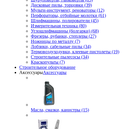
Дисковые пилы, торцовки (39)
Мульти-инструмент, реноваторы (12)
Перфораторы, отбойные молотки (61)
Шлифмашины, полирователи (45)
Измерительная техника (80)
Углошлифмашины (болгарки) (68)
Фрезеры, рубанки, степлеры (27)
Ножницы по металлу (7)
Лобзики, сабельные пилы (34)
Термовоздуходувки, клеевые пистолеты (19)
Строительные пылесосы (34)
Краскопульты (7)
Строительное оборудование
Аксессуары
Аксессуары
Масла, смазки, канистры (15)