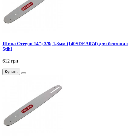
Шина Oregon 14"; 3/8; 1,3мм (140SDEA074) для бензопил
Stihl
612 грн
Купить