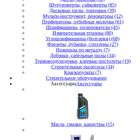
Шуруповерты, гайковерты (85)
Дисковые пилы, торцовки (39)
Мульти-инструмент, реноваторы (12)
Перфораторы, отбойные молотки (61)
Шлифмашины, полирователи (45)
Измерительная техника (80)
Углошлифмашины (болгарки) (68)
Фрезеры, рубанки, степлеры (27)
Ножницы по металлу (7)
Лобзики, сабельные пилы (34)
Термовоздуходувки, клеевые пистолеты (19)
Строительные пылесосы (34)
Краскопульты (7)
Строительное оборудование
Аксессуары
Аксессуары
Масла, смазки, канистры (15)