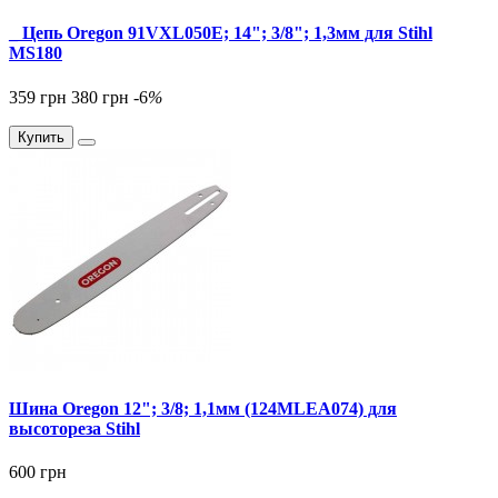
_ Цепь Oregon 91VXL050E; 14"; 3/8"; 1,3мм для Stihl
MS180
359 грн
380 грн
-6
%
Купить
Шина Oregon 12"; 3/8; 1,1мм (124MLEA074) для
высотореза Stihl
600 грн