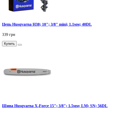
Цепь Husqvarna Н38; 10"; 3/8" mini; 1.1мм; 40DL
339 грн
Купить
Шина Husqvarna X-Force 15"; 3/8"; 1.5мм; LM; SN; 56DL