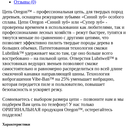
Отзывы (0)
Цепь Oregon™ – профессиональная цепь, для твердых пород
деревьев, оснащена режущими зубьями «Синий зуб» особого
сплава. Цепи Oregon «Синий зуб» или «Супер зуб» -
проверены временем в использовании как любителями, так и
профессионалами лесных хозяйств – режут быстрее, тупятся и
тянутся меньше по сравнению с другими цепями, что
позволяет эффективно пилить твердые породы дерева в
больших объемах. Патентованная технология смазки
Lubrilink™ удерживает масло там, где оно больше всего
востребовано – на пильной цепи. Отверстия Lubriwell™ в
хвостовиках ведущих звеньев позволяют смазке
самостоятельно и равномерно распределиться по всей длине
смазочной канавки направляющей шины. Технология
виброгашения Vibe-Ban™ на 25% уменьшает вибрацию,
которая передается пиле и пользователю, повышает
безопасность и ускоряет резку.
Сомневаетесь с выбором размера цепи – позвоните нам и мы
подберем Вам цепь по телефону! У нас только
ОРИГИНАЛЬНАЯ продукция Oregon™, остерегайтесь
подделок!
Характеристики