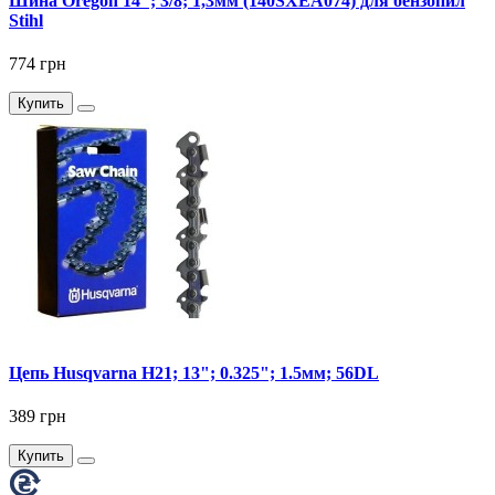
Шина Oregon 14"; 3/8; 1,3мм (140SXEA074) для бензопил
Stihl
774 грн
Купить
Цепь Husqvarna H21; 13"; 0.325"; 1.5мм; 56DL
389 грн
Купить