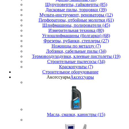
Шуруповерты, гайковерты (85)
Дисковые пилы, торцовки (39)
Мульти-инструмент, реноваторы (12)
Перфораторы, отбойные молотки (61)
Шлифмашины, полирователи (45)
Измерительная техника (80)
Углошлифмашины (болгарки) (68)
Фрезеры, рубанки, степлеры (27)
Ножницы по металлу (7)
Лобзики, сабельные пилы (34)
Термовоздуходувки, клеевые пистолеты (19)
Строительные пылесосы (34)
Краскопульты (7)
Строительное оборудование
Аксессуары
Аксессуары
Масла, смазки, канистры (15)