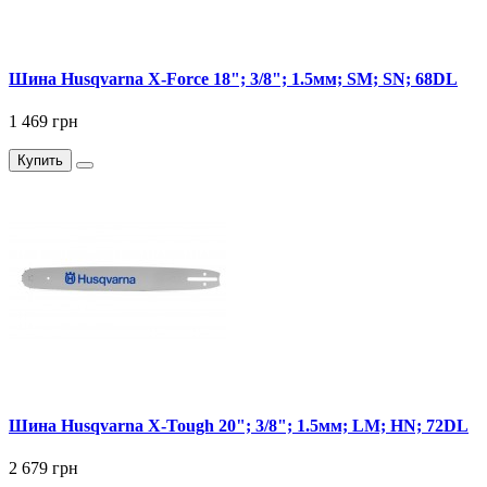
Шина Husqvarna X-Force 18"; 3/8"; 1.5мм; SM; SN; 68DL
1 469 грн
Купить
Шина Husqvarna X-Tough 20"; 3/8"; 1.5мм; LM; HN; 72DL
2 679 грн