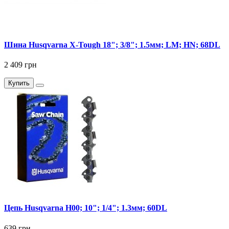
Шина Husqvarna X-Tough 18"; 3/8"; 1.5мм; LM; HN; 68DL
2 409 грн
Купить
Цепь Husqvarna Н00; 10"; 1/4"; 1.3мм; 60DL
639 грн