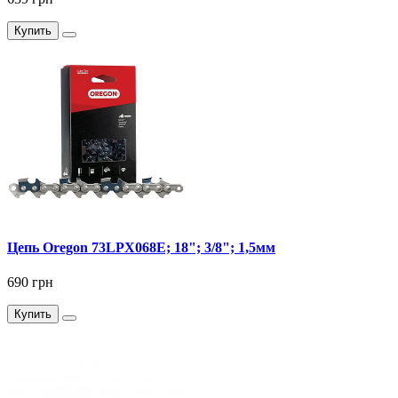
Купить
Цепь Oregon 73LPX068E; 18"; 3/8"; 1,5мм
690 грн
Купить