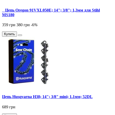
_ Цепь Oregon 91VXL050E; 14"; 3/8"; 1,3мм для Stihl
MS180
359 грн
380 грн
-6
%
Купить
Цепь Husqvarna Н38; 14"; 3/8" mini; 1.1мм; 52DL
689 грн