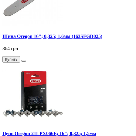
Шина Oregon 16"; 0,325; 1,6мм (163SFGD025)
864 грн
Купить
Цепь Oregon 21LPX066E; 16"; 0,325; 1,5мм