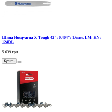
Шина Husqvarna X-Tough 42"; 0.404"; 1.6мм, LM; HN;
124DL
5 639 грн
Купить