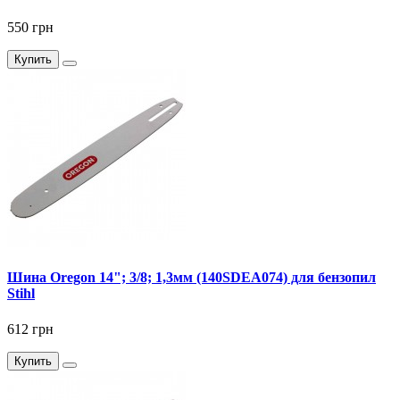
550 грн
Купить
Шина Oregon 14"; 3/8; 1,3мм (140SDEA074) для бензопил
Stihl
612 грн
Купить