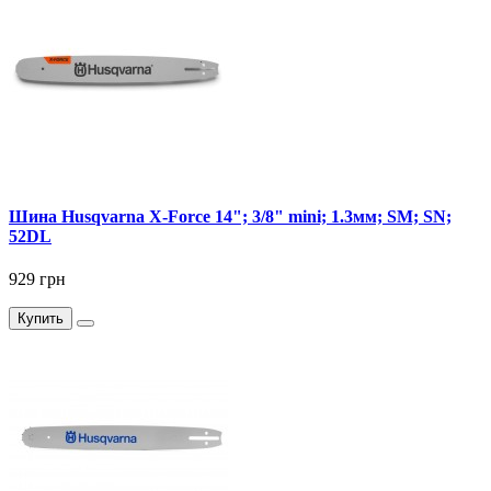
Шина Husqvarna X-Force 14"; 3/8" mini; 1.3мм; SM; SN;
52DL
929 грн
Купить