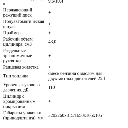
9,5/10,4
кг
Нержавеющий
+
режущий диск
Полуавтоматическая
+
шпуля
Праймер
+
Рабочий объем
43,0
цилиндра, см3
Раздельные
эргономичные
+
рукоятки
Ранцевая жилетка
+
смесь бензина с маслом для
Тип топлива
двухтактных двигателей 25:1
Уровень звукового
110
давления, дБ
Цилиндр с
хромированным
+
покрытием
Габариты упаковки
320х260х315/1650х105х105
(привод/штанга), мм