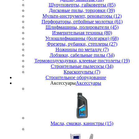
Шуруповерты, гайковерты (85)
Дисковые пилы, торцовки (39)
Мульти-инструмент, реноваторы (12)
Перфораторы, отбойные молотки (61)
Шлифмашины, полирователи (45)
Измерительная техника (80)
Углошлифмашины (болгарки) (68)
Фрезеры, рубанки, степлеры (27)
Ножницы по металлу (7)
Лобзики, сабельные пилы (34)
Термовоздуходувки, клеевые пистолеты (19)
Строительные пылесосы (34)
Краскопульты (7)
Строительное оборудование
Аксессуары
Аксессуары
Масла, смазки, канистры (15)