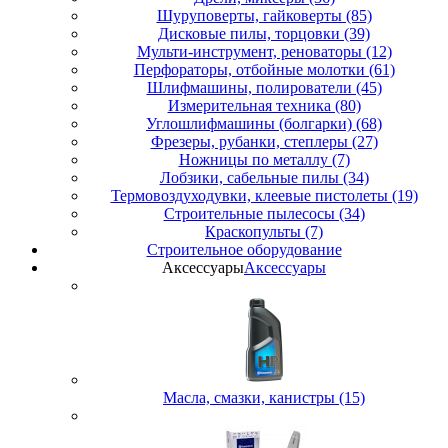
Шуруповерты, гайковерты (85)
Дисковые пилы, торцовки (39)
Мульти-инструмент, реноваторы (12)
Перфораторы, отбойные молотки (61)
Шлифмашины, полирователи (45)
Измерительная техника (80)
Углошлифмашины (болгарки) (68)
Фрезеры, рубанки, степлеры (27)
Ножницы по металлу (7)
Лобзики, сабельные пилы (34)
Термовоздуходувки, клеевые пистолеты (19)
Строительные пылесосы (34)
Краскопульты (7)
Строительное оборудование
Аксессуары
Аксессуары
Масла, смазки, канистры (15)