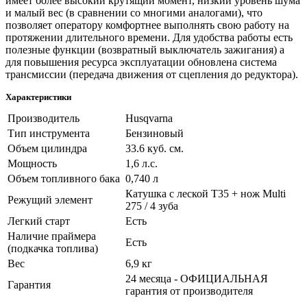
имеет более высокий крутящий момент, низкий уровень шума
и малый вес (в сравнении со многими аналогами), что
позволяет оператору комфортнее выполнять свою работу на
протяжении длительного времени. Для удобства работы есть
полезные функции (возвратный выключатель зажигания) а
для повышения ресурса эксплуатации обновлена система
трансмиссии (передача движения от сцепления до редуктора).
Характеристики
Производитель
Husqvarna
Тип инструмента
Бензиновый
Объем цилиндра
33.6 куб. см.
Мощность
1,6 л.с.
Объем топливного бака
0,740 л
Катушка с леской T35 + нож Multi
Режущий элемент
275 / 4 зуба
Легкий старт
Есть
Наличие праймера
Есть
(подкачка топлива)
Вес
6,9 кг
24 месяца - ОФИЦИАЛЬНАЯ
Гарантия
гарантия от производителя