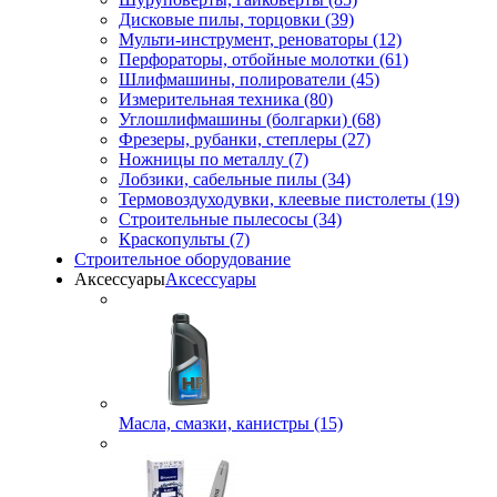
Дисковые пилы, торцовки (39)
Мульти-инструмент, реноваторы (12)
Перфораторы, отбойные молотки (61)
Шлифмашины, полирователи (45)
Измерительная техника (80)
Углошлифмашины (болгарки) (68)
Фрезеры, рубанки, степлеры (27)
Ножницы по металлу (7)
Лобзики, сабельные пилы (34)
Термовоздуходувки, клеевые пистолеты (19)
Строительные пылесосы (34)
Краскопульты (7)
Строительное оборудование
Аксессуары
Аксессуары
Масла, смазки, канистры (15)