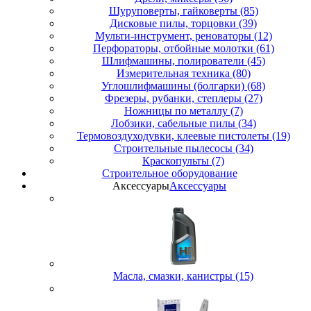
Шуруповерты, гайковерты (85)
Дисковые пилы, торцовки (39)
Мульти-инструмент, реноваторы (12)
Перфораторы, отбойные молотки (61)
Шлифмашины, полирователи (45)
Измерительная техника (80)
Углошлифмашины (болгарки) (68)
Фрезеры, рубанки, степлеры (27)
Ножницы по металлу (7)
Лобзики, сабельные пилы (34)
Термовоздуходувки, клеевые пистолеты (19)
Строительные пылесосы (34)
Краскопульты (7)
Строительное оборудование
Аксессуары
Аксессуары
Масла, смазки, канистры (15)