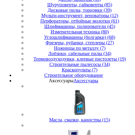
Шуруповерты, гайковерты (85)
Дисковые пилы, торцовки (39)
Мульти-инструмент, реноваторы (12)
Перфораторы, отбойные молотки (61)
Шлифмашины, полирователи (45)
Измерительная техника (80)
Углошлифмашины (болгарки) (68)
Фрезеры, рубанки, степлеры (27)
Ножницы по металлу (7)
Лобзики, сабельные пилы (34)
Термовоздуходувки, клеевые пистолеты (19)
Строительные пылесосы (34)
Краскопульты (7)
Строительное оборудование
Аксессуары
Аксессуары
Масла, смазки, канистры (15)