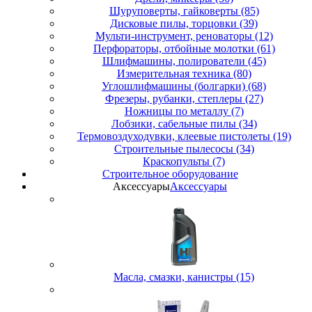
Шуруповерты, гайковерты (85)
Дисковые пилы, торцовки (39)
Мульти-инструмент, реноваторы (12)
Перфораторы, отбойные молотки (61)
Шлифмашины, полирователи (45)
Измерительная техника (80)
Углошлифмашины (болгарки) (68)
Фрезеры, рубанки, степлеры (27)
Ножницы по металлу (7)
Лобзики, сабельные пилы (34)
Термовоздуходувки, клеевые пистолеты (19)
Строительные пылесосы (34)
Краскопульты (7)
Строительное оборудование
Аксессуары
Аксессуары
Масла, смазки, канистры (15)