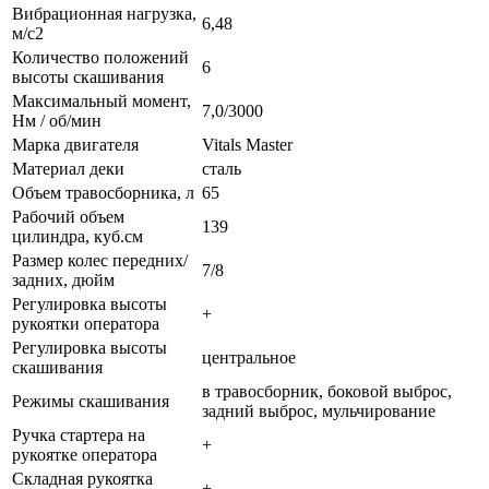
Вибрационная нагрузка,
6,48
м/c2
Количество положений
6
высоты скашивания
Максимальный момент,
7,0/3000
Нм / об/мин
Марка двигателя
Vitals Master
Материал деки
сталь
Объем травосборника, л
65
Рабочий объем
139
цилиндра, куб.см
Размер колес передних/
7/8
задних, дюйм
Регулировка высоты
+
рукоятки оператора
Регулировка высоты
центральное
скашивания
в травосборник, боковой выброс,
Режимы скашивания
задний выброс, мульчирование
Ручка стартера на
+
рукоятке оператора
Складная рукоятка
+