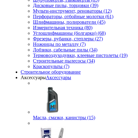
Дисковые пилы, торцовки (39)
Мульти-инструмент, реноваторы (12)
Перфораторы, отбойные молотки (61)
Шлифмашины, полирователи (45)
Измерительная техника (80)
Углошлифмашины (болгарки) (68)
Фрезеры, рубанки, степлеры (27)
Ножницы по металлу (7)
Лобзики, сабельные пилы (34)
Термовоздуходувки, клеевые пистолеты (19)
Строительные пылесосы (34)
Краскопульты (7)
Строительное оборудование
Аксессуары
Аксессуары
Масла, смазки, канистры (15)