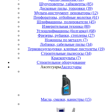
Шуруповерты, гайковерты (85)
Дисковые пилы, торцовки (39)
Мульти-инструмент, реноваторы (12)
Перфораторы, отбойные молотки (61)
Шлифмашины, полирователи (45)
Измерительная техника (80)
Углошлифмашины (болгарки) (68)
Фрезеры, рубанки, степлеры (27)
Ножницы по металлу (7)
Лобзики, сабельные пилы (34)
Термовоздуходувки, клеевые пистолеты (19)
Строительные пылесосы (34)
Краскопульты (7)
Строительное оборудование
Аксессуары
Аксессуары
Масла, смазки, канистры (15)