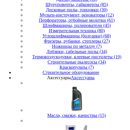
Шуруповерты, гайковерты (85)
Дисковые пилы, торцовки (39)
Мульти-инструмент, реноваторы (12)
Перфораторы, отбойные молотки (61)
Шлифмашины, полирователи (45)
Измерительная техника (80)
Углошлифмашины (болгарки) (68)
Фрезеры, рубанки, степлеры (27)
Ножницы по металлу (7)
Лобзики, сабельные пилы (34)
Термовоздуходувки, клеевые пистолеты (19)
Строительные пылесосы (34)
Краскопульты (7)
Строительное оборудование
Аксессуары
Аксессуары
Масла, смазки, канистры (15)