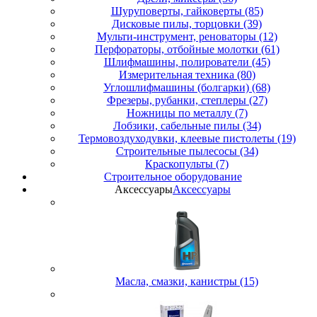
Шуруповерты, гайковерты (85)
Дисковые пилы, торцовки (39)
Мульти-инструмент, реноваторы (12)
Перфораторы, отбойные молотки (61)
Шлифмашины, полирователи (45)
Измерительная техника (80)
Углошлифмашины (болгарки) (68)
Фрезеры, рубанки, степлеры (27)
Ножницы по металлу (7)
Лобзики, сабельные пилы (34)
Термовоздуходувки, клеевые пистолеты (19)
Строительные пылесосы (34)
Краскопульты (7)
Строительное оборудование
Аксессуары
Аксессуары
Масла, смазки, канистры (15)