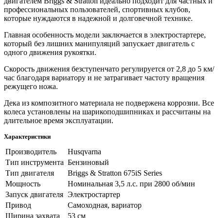
двигателем Briggs & Stratton идеально подходит для частных и
профессиональных пользователей, спортивных клубов,
которые нуждаются в надежной и долговечной технике.
Главная особенность модели заключается в электростартере,
который без лишних манипуляций запускает двигатель с
одного движения рукоятки.
Скорость движения безступенчато регулируется от 2,8 до 5 км/
час благодаря вариатору и не затрагивает частоту вращения
режущего ножа.
Дека из композитного материала не подвержена коррозии. Все
колеса установлены на шарикоподшипниках и рассчитаны на
длительное время эксплуатации.
Характеристики
Производитель
Husqvarna
Тип инструмента
Бензиновый
Тип двигателя
Briggs & Stratton 675iS Series
Мощность
Номинальная 3,5 л.с. при 2800 об/мин
Запуск двигателя
Электростартер
Привод
Cамоходная, вариатор
Ширина захвата
53 см