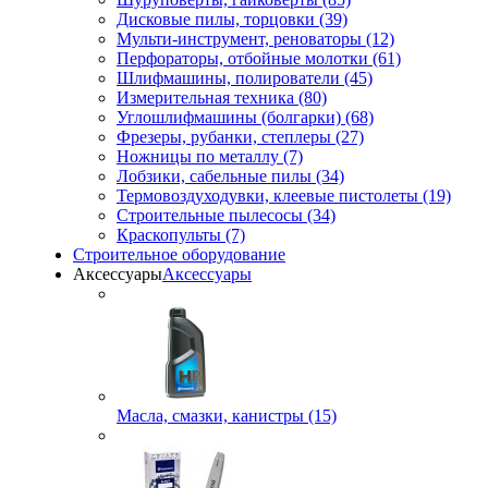
Дисковые пилы, торцовки (39)
Мульти-инструмент, реноваторы (12)
Перфораторы, отбойные молотки (61)
Шлифмашины, полирователи (45)
Измерительная техника (80)
Углошлифмашины (болгарки) (68)
Фрезеры, рубанки, степлеры (27)
Ножницы по металлу (7)
Лобзики, сабельные пилы (34)
Термовоздуходувки, клеевые пистолеты (19)
Строительные пылесосы (34)
Краскопульты (7)
Строительное оборудование
Аксессуары
Аксессуары
Масла, смазки, канистры (15)