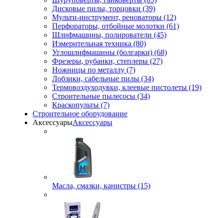
Дисковые пилы, торцовки (39)
Мульти-инструмент, реноваторы (12)
Перфораторы, отбойные молотки (61)
Шлифмашины, полирователи (45)
Измерительная техника (80)
Углошлифмашины (болгарки) (68)
Фрезеры, рубанки, степлеры (27)
Ножницы по металлу (7)
Лобзики, сабельные пилы (34)
Термовоздуходувки, клеевые пистолеты (19)
Строительные пылесосы (34)
Краскопульты (7)
Строительное оборудование
Аксессуары
Аксессуары
Масла, смазки, канистры (15)