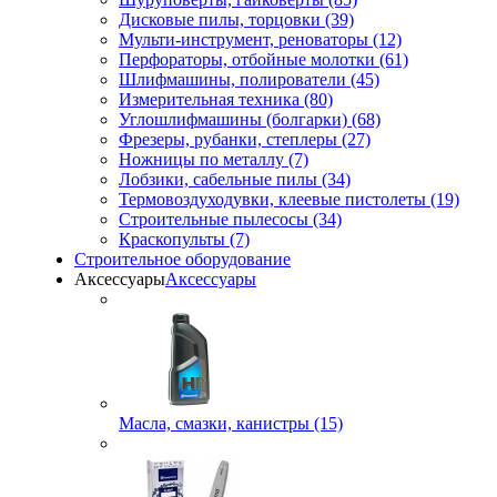
Дисковые пилы, торцовки (39)
Мульти-инструмент, реноваторы (12)
Перфораторы, отбойные молотки (61)
Шлифмашины, полирователи (45)
Измерительная техника (80)
Углошлифмашины (болгарки) (68)
Фрезеры, рубанки, степлеры (27)
Ножницы по металлу (7)
Лобзики, сабельные пилы (34)
Термовоздуходувки, клеевые пистолеты (19)
Строительные пылесосы (34)
Краскопульты (7)
Строительное оборудование
Аксессуары
Аксессуары
Масла, смазки, канистры (15)