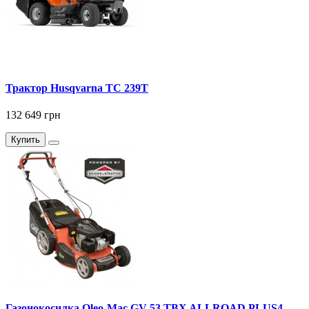
Трактор Husqvarna TC 239T
132 649 грн
Купить
Газонокосилка Оlео-Маc GV 53 TBX ALLROAD PLUS4