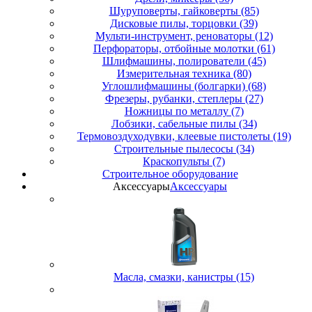
Шуруповерты, гайковерты (85)
Дисковые пилы, торцовки (39)
Мульти-инструмент, реноваторы (12)
Перфораторы, отбойные молотки (61)
Шлифмашины, полирователи (45)
Измерительная техника (80)
Углошлифмашины (болгарки) (68)
Фрезеры, рубанки, степлеры (27)
Ножницы по металлу (7)
Лобзики, сабельные пилы (34)
Термовоздуходувки, клеевые пистолеты (19)
Строительные пылесосы (34)
Краскопульты (7)
Строительное оборудование
Аксессуары
Аксессуары
Масла, смазки, канистры (15)