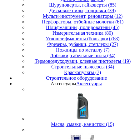
Шуруповерты, гайковерты (85)
Дисковые пилы, торцовки (39)
Мульти-инструмент, реноваторы (12)
Перфораторы, отбойные молотки (61)
Шлифмашины, полирователи (45)
Измерительная техника (80)
Углошлифмашины (болгарки) (68)
Фрезеры, рубанки, степлеры (27)
Ножницы по металлу (7)
Лобзики, сабельные пилы (34)
Термовоздуходувки, клеевые пистолеты (19)
Строительные пылесосы (34)
Краскопульты (7)
Строительное оборудование
Аксессуары
Аксессуары
Масла, смазки, канистры (15)