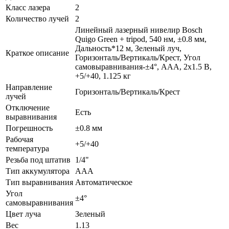
Класс лазера
2
Количество лучей
2
Линейный лазерный нивелир Bosch
Quigo Green + tripod, 540 нм, ±0.8 мм,
Дальность*12 м, Зеленый луч,
Краткое описание
Горизонталь/Вертикаль/Крест, Угол
самовыравнивания-±4°, ААА, 2х1.5 B,
+5/+40, 1.125 кг
Направление
Горизонталь/Вертикаль/Крест
лучей
Отключение
Есть
выравнивания
Погрешность
±0.8 мм
Рабочая
+5/+40
температура
Резьба под штатив
1/4"
Тип аккумулятора
ААА
Тип выравнивания
Автоматическое
Угол
±4°
самовыравнивания
Цвет луча
Зеленый
Вес
1.13