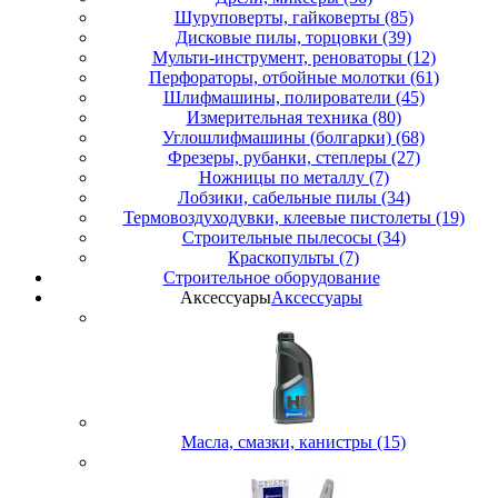
Шуруповерты, гайковерты (85)
Дисковые пилы, торцовки (39)
Мульти-инструмент, реноваторы (12)
Перфораторы, отбойные молотки (61)
Шлифмашины, полирователи (45)
Измерительная техника (80)
Углошлифмашины (болгарки) (68)
Фрезеры, рубанки, степлеры (27)
Ножницы по металлу (7)
Лобзики, сабельные пилы (34)
Термовоздуходувки, клеевые пистолеты (19)
Строительные пылесосы (34)
Краскопульты (7)
Строительное оборудование
Аксессуары
Аксессуары
Масла, смазки, канистры (15)