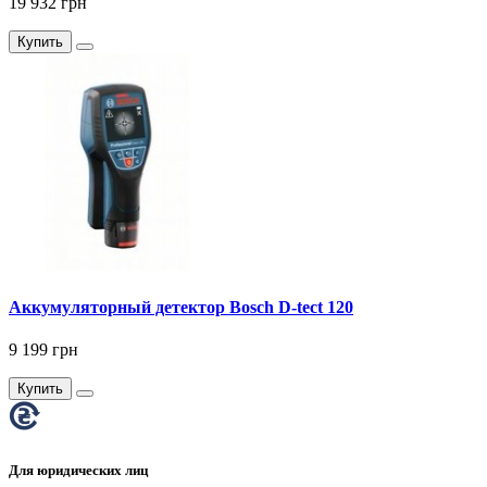
19 932 грн
Купить
Аккумуляторный детектор Bosch D-tect 120
9 199 грн
Купить
Для юридических лиц