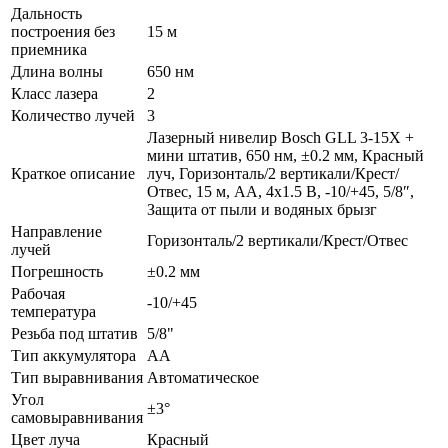
Дальность
построения без
15 м
приемника
Длина волны
650 нм
Класс лазера
2
Количество лучей
3
Лазерный нивелир Bosch GLL 3-15X +
мини штатив, 650 нм, ±0.2 мм, Красный
Краткое описание
луч, Горизонталь/2 вертикали/Крест/
Отвес, 15 м, АА, 4х1.5 B, -10/+45, 5/8″,
Защита от пыли и водяных брызг
Направление
Горизонталь/2 вертикали/Крест/Отвес
лучей
Погрешность
±0.2 мм
Рабочая
-10/+45
температура
Резьба под штатив
5/8"
Тип аккумулятора
АА
Тип выравнивания
Автоматическое
Угол
±3°
самовыравнивания
Цвет луча
Красный