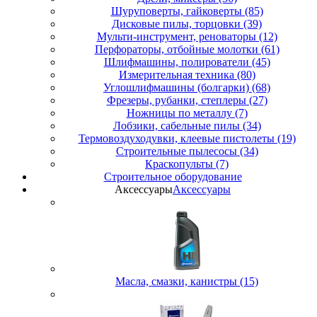
Шуруповерты, гайковерты (85)
Дисковые пилы, торцовки (39)
Мульти-инструмент, реноваторы (12)
Перфораторы, отбойные молотки (61)
Шлифмашины, полирователи (45)
Измерительная техника (80)
Углошлифмашины (болгарки) (68)
Фрезеры, рубанки, степлеры (27)
Ножницы по металлу (7)
Лобзики, сабельные пилы (34)
Термовоздуходувки, клеевые пистолеты (19)
Строительные пылесосы (34)
Краскопульты (7)
Строительное оборудование
Аксессуары
Аксессуары
Масла, смазки, канистры (15)