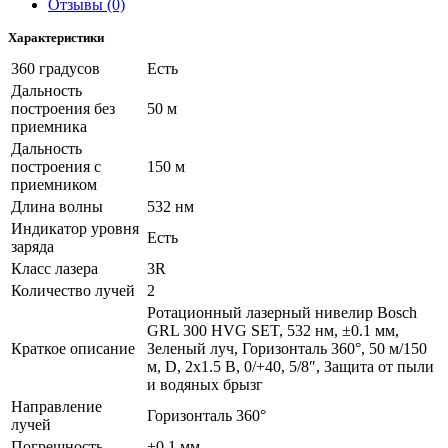
Отзывы (0)
Характеристики
360 градусов
Есть
Дальность
построения без
50 м
приемника
Дальность
построения с
150 м
приемником
Длина волны
532 нм
Индикатор уровня
Есть
заряда
Класс лазера
3R
Количество лучей
2
Ротационный лазерный нивелир Bosch
GRL 300 HVG SET, 532 нм, ±0.1 мм,
Краткое описание
Зеленый луч, Горизонталь 360°, 50 м/150
м, D, 2х1.5 B, 0/+40, 5/8″, Защита от пыли
и водяных брызг
Направление
Горизонталь 360°
лучей
Погрешность
±0.1 мм