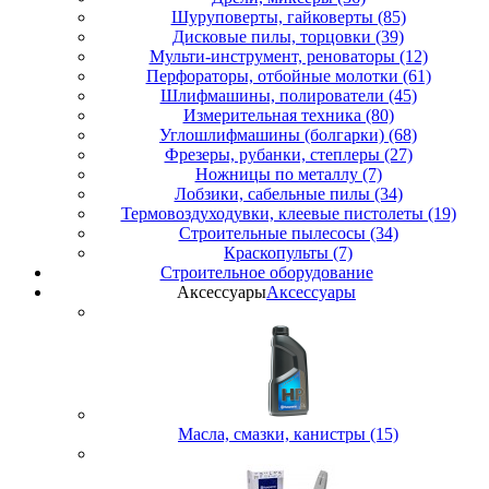
Шуруповерты, гайковерты (85)
Дисковые пилы, торцовки (39)
Мульти-инструмент, реноваторы (12)
Перфораторы, отбойные молотки (61)
Шлифмашины, полирователи (45)
Измерительная техника (80)
Углошлифмашины (болгарки) (68)
Фрезеры, рубанки, степлеры (27)
Ножницы по металлу (7)
Лобзики, сабельные пилы (34)
Термовоздуходувки, клеевые пистолеты (19)
Строительные пылесосы (34)
Краскопульты (7)
Строительное оборудование
Аксессуары
Аксессуары
Масла, смазки, канистры (15)