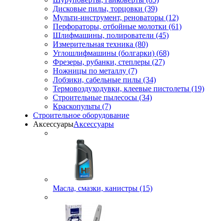
Дисковые пилы, торцовки (39)
Мульти-инструмент, реноваторы (12)
Перфораторы, отбойные молотки (61)
Шлифмашины, полирователи (45)
Измерительная техника (80)
Углошлифмашины (болгарки) (68)
Фрезеры, рубанки, степлеры (27)
Ножницы по металлу (7)
Лобзики, сабельные пилы (34)
Термовоздуходувки, клеевые пистолеты (19)
Строительные пылесосы (34)
Краскопульты (7)
Строительное оборудование
Аксессуары
Аксессуары
Масла, смазки, канистры (15)