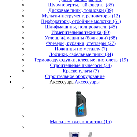
Шуруповерты, гайковерты (85)
Дисковые пилы, торцовки (39)
Мульти-инструмент, реноваторы (12)
Перфораторы, отбойные молотки (61)
Шлифмашины, полирователи (45)
Измерительная техника (80)
Углошлифмашины (болгарки) (68)
Фрезеры, рубанки, степлеры (27)
Ножницы по металлу (7)
Лобзики, сабельные пилы (34)
Термовоздуходувки, клеевые пистолеты (19)
Строительные пылесосы (34)
Краскопульты (7)
Строительное оборудование
Аксессуары
Аксессуары
Масла, смазки, канистры (15)