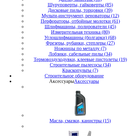
Шуруповерты, гайковерты (85)
Дисковые пилы, торцовки (39)
Мульти-инструмент, реноваторы (12)
Перфораторы, отбойные молотки (61)
Шлифмашины, полирователи (45)
Измерительная техника (80)
Углошлифмашины (болгарки) (68)
Фрезеры, рубанки, степлеры (27)
Ножницы по металлу (7)
Лобзики, сабельные пилы (34)
Термовоздуходувки, клеевые пистолеты (19)
Строительные пылесосы (34)
Краскопульты (7)
Строительное оборудование
Аксессуары
Аксессуары
Масла, смазки, канистры (15)