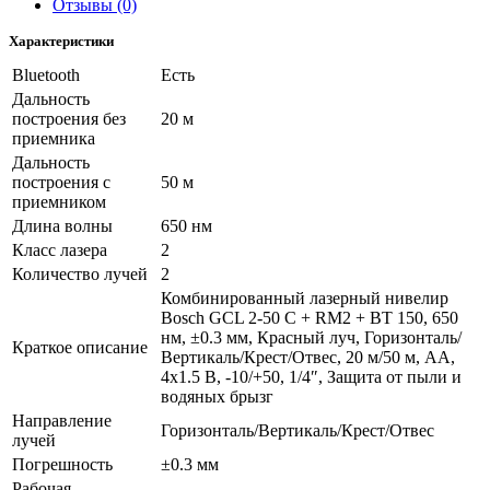
Отзывы (0)
Характеристики
Bluetooth
Есть
Дальность
построения без
20 м
приемника
Дальность
построения с
50 м
приемником
Длина волны
650 нм
Класс лазера
2
Количество лучей
2
Комбинированный лазерный нивелир
Bosch GCL 2-50 C + RM2 + BT 150, 650
нм, ±0.3 мм, Красный луч, Горизонталь/
Краткое описание
Вертикаль/Крест/Отвес, 20 м/50 м, АА,
4х1.5 B, -10/+50, 1/4″, Защита от пыли и
водяных брызг
Направление
Горизонталь/Вертикаль/Крест/Отвес
лучей
Погрешность
±0.3 мм
Рабочая