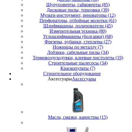
Шуруповерты, гайковерты (85)
Дисковые пилы, торцовки (39)
Мульти-инструмент, реноваторы (12)
Перфораторы, отбойные молотки (61)
Шлифмашины, полирователи (45)
Измерительная техника (80)
Углошлифмашины (болгарки) (68)
Фрезеры, рубанки, степлеры (27)
Ножницы по металлу (7)
Лобзики, сабельные пилы (34)
Термовоздуходувки, клеевые пистолеты (19)
Строительные пылесосы (34)
Краскопульты (7)
Строительное оборудование
Аксессуары
Аксессуары
Масла, смазки, канистры (15)