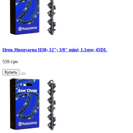
Цепь Husqvarna Н38; 12"; 3/8" mini; 1.1мм; 45DL
559 грн
Купить