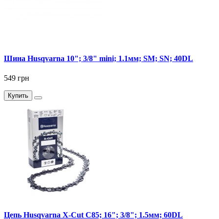
Шина Husqvarna 10"; 3/8" mini; 1.1мм; SM; SN; 40DL
549 грн
Купить
Цепь Husqvarna X-Cut C85; 16"; 3/8"; 1.5мм; 60DL