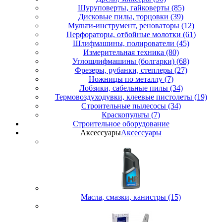
Шуруповерты, гайковерты (85)
Дисковые пилы, торцовки (39)
Мульти-инструмент, реноваторы (12)
Перфораторы, отбойные молотки (61)
Шлифмашины, полирователи (45)
Измерительная техника (80)
Углошлифмашины (болгарки) (68)
Фрезеры, рубанки, степлеры (27)
Ножницы по металлу (7)
Лобзики, сабельные пилы (34)
Термовоздуходувки, клеевые пистолеты (19)
Строительные пылесосы (34)
Краскопульты (7)
Строительное оборудование
Аксессуары
Аксессуары
Масла, смазки, канистры (15)