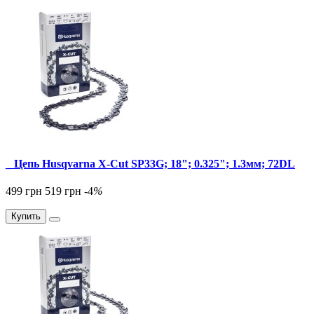
_ Цепь Husqvarna X-Cut SP33G; 18"; 0.325"; 1.3мм; 72DL
499 грн
519 грн
-4
%
Купить