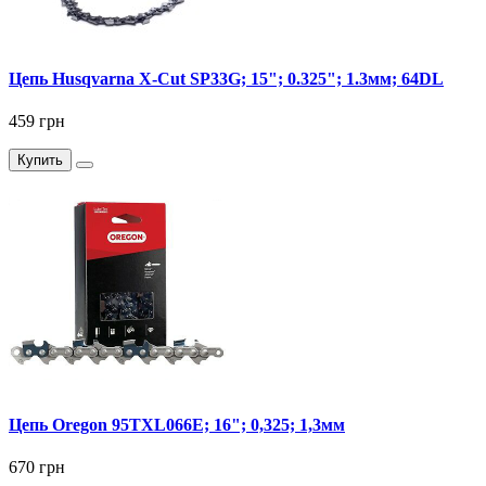
Цепь Husqvarna X-Cut SP33G; 15"; 0.325"; 1.3мм; 64DL
459 грн
Купить
Цепь Oregon 95TXL066E; 16"; 0,325; 1,3мм
670 грн