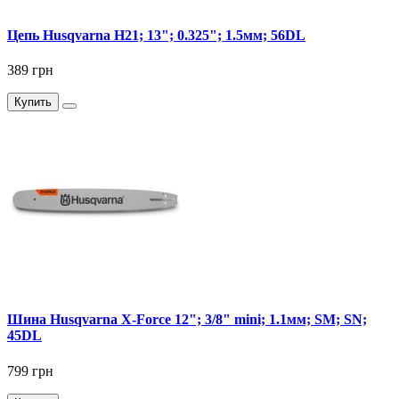
Цепь Husqvarna H21; 13"; 0.325"; 1.5мм; 56DL
389 грн
Купить
Шина Husqvarna X-Force 12"; 3/8" mini; 1.1мм; SM; SN;
45DL
799 грн