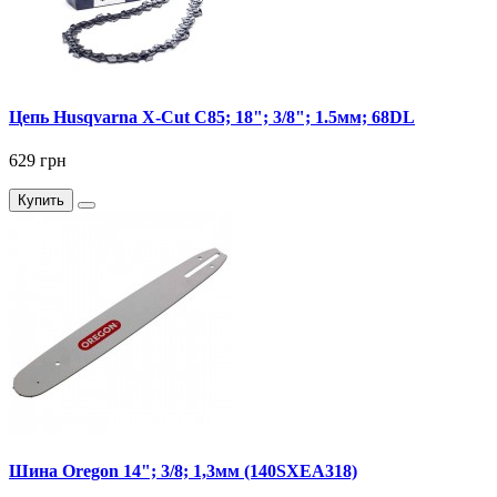
Цепь Husqvarna X-Cut C85; 18"; 3/8"; 1.5мм; 68DL
629 грн
Купить
Шина Oregon 14"; 3/8; 1,3мм (140SXEA318)