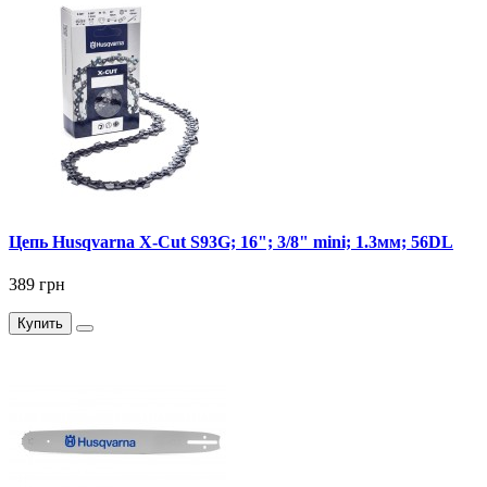
Цепь Husqvarna X-Cut S93G; 16"; 3/8" mini; 1.3мм; 56DL
389 грн
Купить