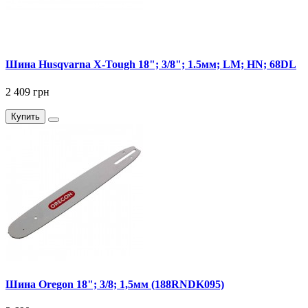
Шина Husqvarna X-Tough 18"; 3/8"; 1.5мм; LM; HN; 68DL
2 409 грн
Купить
Шина Oregon 18"; 3/8; 1,5мм (188RNDK095)