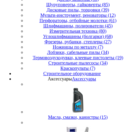
Шуруповерты, гайковерты (85)
Дисковые пилы, торцовки (39)
Мульти-инструмент, реноваторы (12)
Перфораторы, отбойные молотки (61)
Шлифмашины, полирователи (45)
Измерительная техника (80)
Углошлифмашины (болгарки) (68)
Фрезеры, рубанки, степлеры (27)
Ножницы по металлу (7)
Лобзики, сабельные пилы (34)
Термовоздуходувки, клеевые пистолеты (19)
Строительные пылесосы (34)
Краскопульты (7)
Строительное оборудование
Аксессуары
Аксессуары
Масла, смазки, канистры (15)