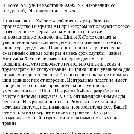
X-Force, SM-узкий хвостовик А095; SN-наконечник со
звездочкой; DL-количество звеньев.
Пильные шины X-Force – собственная разработка и
производство Husqvarna AB при котором используются особо
качественные материалы и компоненты, а также
инновационные технологии. Шины X-Force оснащены
увеличенной ведомой звездочкой, что позволяет служить
шине гораздо дольше. Подшипник шины закрытого типа,
смазанный с завода один раз на весь срок службы - шины
Husqvarna X-Force не имеют отвертия для смазки
подшипника, что позволяет значительно снизить время и
трудозатраты на обслуживание. Ширина шины увеличена для
повышения долговечности. Специальное покрытие пильных
шин защищает их от коррозии. Центральная пластина имеет
специальную оптимизированную конструкцию для
уменьшения веса. Шины Husqvarna X-Force разработаны
вместе с цепями Husqvarna X-Cut, оптимизированными для
бензопил Husqvarna и не только. Результат этих усилий –
режущая система, поднимающая производительность Вашей
бензопилы на совершенно новый уровень – быстро
создающая точный разрез с минимальными потерями на
трение.
Не знаете какую шину выбрать? Позвоните нам и мы