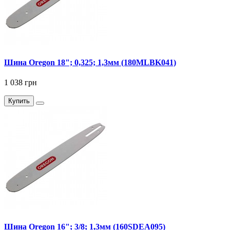
Шина Oregon 18"; 0,325; 1,3мм (180MLBK041)
1 038 грн
Купить
Шина Oregon 16"; 3/8; 1,3мм (160SDEA095)