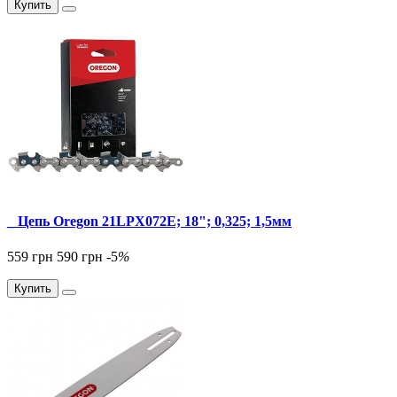
Купить
_ Цепь Oregon 21LPX072E; 18"; 0,325; 1,5мм
559 грн
590 грн
-5
%
Купить