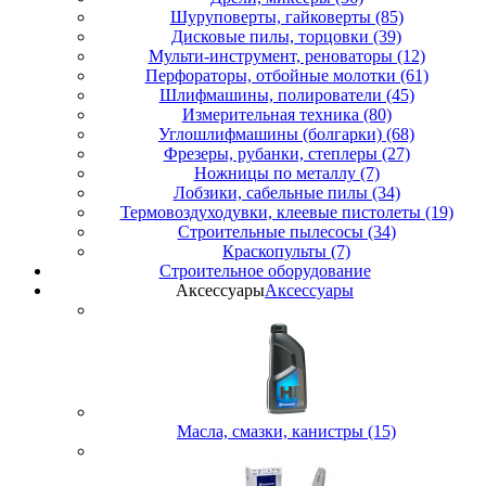
Шуруповерты, гайковерты (85)
Дисковые пилы, торцовки (39)
Мульти-инструмент, реноваторы (12)
Перфораторы, отбойные молотки (61)
Шлифмашины, полирователи (45)
Измерительная техника (80)
Углошлифмашины (болгарки) (68)
Фрезеры, рубанки, степлеры (27)
Ножницы по металлу (7)
Лобзики, сабельные пилы (34)
Термовоздуходувки, клеевые пистолеты (19)
Строительные пылесосы (34)
Краскопульты (7)
Строительное оборудование
Аксессуары
Аксессуары
Масла, смазки, канистры (15)