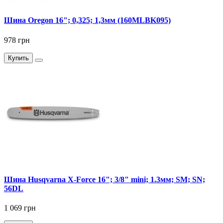
Шина Oregon 16"; 0,325; 1,3мм (160MLBK095)
978 грн
Купить
Шина Husqvarna X-Force 16"; 3/8" mini; 1.3мм; SM; SN;
56DL
1 069 грн