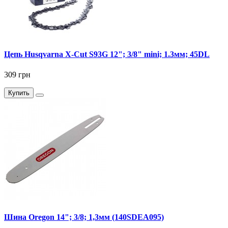
Цепь Husqvarna X-Cut S93G 12"; 3/8" mini; 1.3мм; 45DL
309 грн
Купить
Шина Oregon 14"; 3/8; 1,3мм (140SDEA095)