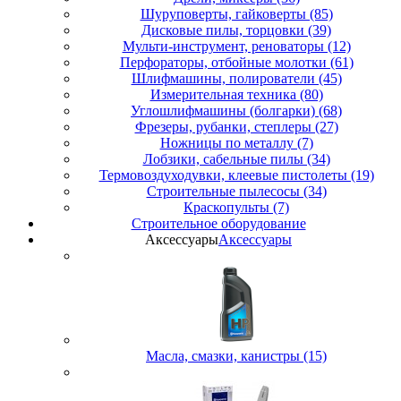
Шуруповерты, гайковерты (85)
Дисковые пилы, торцовки (39)
Мульти-инструмент, реноваторы (12)
Перфораторы, отбойные молотки (61)
Шлифмашины, полирователи (45)
Измерительная техника (80)
Углошлифмашины (болгарки) (68)
Фрезеры, рубанки, степлеры (27)
Ножницы по металлу (7)
Лобзики, сабельные пилы (34)
Термовоздуходувки, клеевые пистолеты (19)
Строительные пылесосы (34)
Краскопульты (7)
Строительное оборудование
Аксессуары
Аксессуары
Масла, смазки, канистры (15)