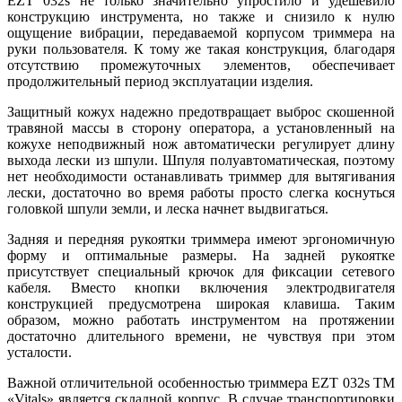
EZT 032s не только значительно упростило и удешевило
конструкцию инструмента, но также и снизило к нулю
ощущение вибрации, передаваемой корпусом триммера на
руки пользователя. К тому же такая конструкция, благодаря
отсутствию промежуточных элементов, обеспечивает
продолжительный период эксплуатации изделия.
Защитный кожух надежно предотвращает выброс скошенной
травяной массы в сторону оператора, а установленный на
кожухе неподвижный нож автоматически регулирует длину
выхода лески из шпули. Шпуля полуавтоматическая, поэтому
нет необходимости останавливать триммер для вытягивания
лески, достаточно во время работы просто слегка коснуться
головкой шпули земли, и леска начнет выдвигаться.
Задняя и передняя рукоятки триммера имеют эргономичную
форму и оптимальные размеры. На задней рукоятке
присутствует специальный крючок для фиксации сетевого
кабеля. Вместо кнопки включения электродвигателя
конструкцией предусмотрена широкая клавиша. Таким
образом, можно работать инструментом на протяжении
достаточно длительного времени, не чувствуя при этом
усталости.
Важной отличительной особенностью триммера EZT 032s ТМ
«Vitals» является складной корпус. В случае транспортировки