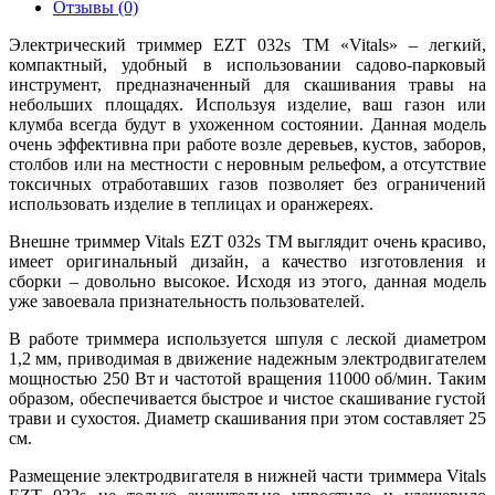
Отзывы (0)
Электрический триммер EZT 032s ТМ «Vitals» – легкий,
компактный, удобный в использовании садово-парковый
инструмент, предназначенный для скашивания травы на
небольших площадях. Используя изделие, ваш газон или
клумба всегда будут в ухоженном состоянии. Данная модель
очень эффективна при работе возле деревьев, кустов, заборов,
столбов или на местности с неровным рельефом, а отсутствие
токсичных отработавших газов позволяет без ограничений
использовать изделие в теплицах и оранжереях.
Внешне триммер Vitals EZT 032s ТМ выглядит очень красиво,
имеет оригинальный дизайн, а качество изготовления и
сборки – довольно высокое. Исходя из этого, данная модель
уже завоевала признательность пользователей.
В работе триммера используется шпуля с леской диаметром
1,2 мм, приводимая в движение надежным электродвигателем
мощностью 250 Вт и частотой вращения 11000 об/мин. Таким
образом, обеспечивается быстрое и чистое скашивание густой
трави и сухостоя. Диаметр скашивания при этом составляет 25
см.
Размещение электродвигателя в нижней части триммера Vitals