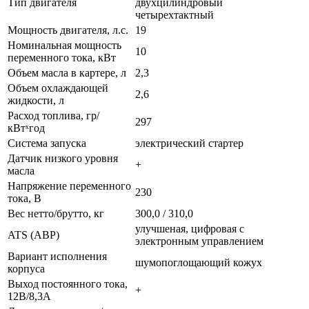
Тип двигателя
двухцилиндровый
четырехтактный
Мощность двигателя, л.с.
19
Номинальная мощность
10
переменного тока, кВт
Объем масла в картере, л
2,3
Объем охлаждающей
2,6
жидкости, л
Расход топлива, гр/
297
кВтˣгод
Система запуска
электрический стартер
Датчик низкого уровня
+
масла
Напряжение переменного
230
тока, В
Вес нетто/брутто, кг
300,0 / 310,0
улучшеная, цифровая с
ATS (АВР)
электронным управлением
Вариант исполнения
шумопоглощающий кожух
корпуса
Выход постоянного тока,
+
12В/8,3А