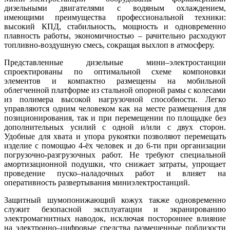
дизельными двигателями с водяным охлаждением,
имеющими преимущества профессиональной техники:
высокий КПД, стабильность, мощность и одновременно
плавность работы, экономичностью – рачительно расходуют
топливно-воздушную смесь, сокращая выхлоп в атмосферу.
Представленные дизельные мини‒электростанции
спроектированы по оптимальной схеме компоновки
элементов и компактно размещены на мобильной
облегченной платформе из стальной опорной рамы с колесами
из полимера высокой нагрузочной способности. Легко
управляются одним человеком как на месте размещения для
позиционирования, так и при перемещении по площадке без
дополнительных усилий с одной и/или с двух сторон.
Удобные для хвата и упора рукоятки позволяют перемещать
изделие с помощью 4-ёх человек и до 6-ти при организации
погрузочно-разгрузочных работ. Не требуют специальной
амортизационной подушки, что снижает затраты, упрощает
проведение пуско‒наладочных работ и влияет на
оперативность развертывания миниэлектростанций.
Защитный шумопонижающий кожух также одновременно
служит безопасной эксплуатации и экранированию
электромагнитных наводок, исключая постороннее влияние
на электронно‒цифровые средства размещенные поблизости