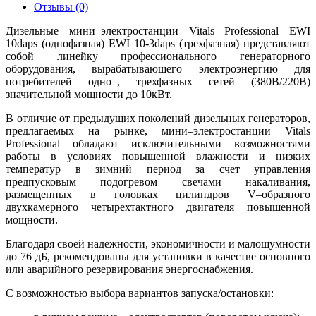
Отзывы (0)
Дизельные мини‒электростанции Vitals Professional EWI
10daps (однофазная) EWI 10-3daps (трехфазная) представляют
собой линейку профессионального генераторного
оборудования, вырабатывающего электроэнергию для
потребителей одно‒, трехфазных сетей (380В/220В)
значительной мощности до 10кВт.
В отличие от предыдущих поколений дизельных генераторов,
предлагаемых на рынке, мини‒электростанции Vitals
Professional обладают исключительными возможностями
работы в условиях повышенной влажности и низких
температур в зимний период за счет управления
предпусковым подогревом свечами накаливания,
размещенных в головках цилиндров V‒образного
двухкамерного четырехтактного двигателя повышенной
мощности.
Благодаря своей надежности, экономичности и малошумности
до 76 дБ, рекомендованы для установки в качестве основного
или аварийного резервирования энергоснабжения.
С возможностью выбора вариантов запуска/остановки: