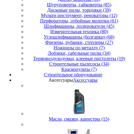
Шуруповерты, гайковерты (85)
Дисковые пилы, торцовки (39)
Мульти-инструмент, реноваторы (12)
Перфораторы, отбойные молотки (61)
Шлифмашины, полирователи (45)
Измерительная техника (80)
Углошлифмашины (болгарки) (68)
Фрезеры, рубанки, степлеры (27)
Ножницы по металлу (7)
Лобзики, сабельные пилы (34)
Термовоздуходувки, клеевые пистолеты (19)
Строительные пылесосы (34)
Краскопульты (7)
Строительное оборудование
Аксессуары
Аксессуары
Масла, смазки, канистры (15)