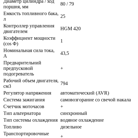
Диаметр цилиндра / ход
80 / 79
поршня, мм
Емкость топливного бака,
25
л
Контроллер управления
HGM 420
двигателем
Коэффициент мощности
1
(сos Ф)
Номинальная сила тока,
43,5
А
Предварительний
предпусковой
+
подогреватель
Рабочий объем двигателя,
794
см3
Регулятор напряжения
автоматический (AVR)
Система зажигания
самовозгорание со свечой накала
Счетчик моточасов
+
Тип альтернатора
синхронный
Тип системы охлаждения
водяное охлаждение
Топливо
дизельное
Транспортировочные
+