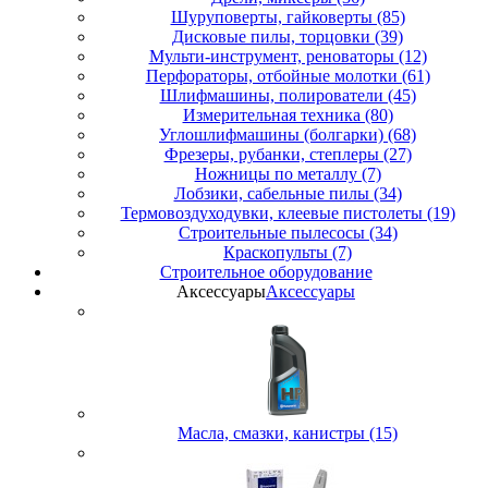
Шуруповерты, гайковерты (85)
Дисковые пилы, торцовки (39)
Мульти-инструмент, реноваторы (12)
Перфораторы, отбойные молотки (61)
Шлифмашины, полирователи (45)
Измерительная техника (80)
Углошлифмашины (болгарки) (68)
Фрезеры, рубанки, степлеры (27)
Ножницы по металлу (7)
Лобзики, сабельные пилы (34)
Термовоздуходувки, клеевые пистолеты (19)
Строительные пылесосы (34)
Краскопульты (7)
Строительное оборудование
Аксессуары
Аксессуары
Масла, смазки, канистры (15)