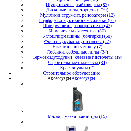
Шуруповерты, гайковерты (85)
Дисковые пилы, торцовки (39)
Мульти-инструмент, реноваторы (12)
Перфораторы, отбойные молотки (61)
Шлифмашины, полирователи (45)
Измерительная техника (80)
Углошлифмашины (болгарки) (68)
Фрезеры, рубанки, степлеры (27)
Ножницы по металлу (7)
Лобзики, сабельные пилы (34)
Термовоздуходувки, клеевые пистолеты (19)
Строительные пылесосы (34)
Краскопульты (7)
Строительное оборудование
Аксессуары
Аксессуары
Масла, смазки, канистры (15)