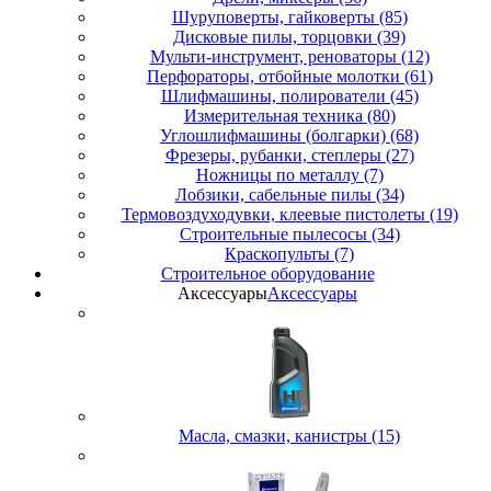
Шуруповерты, гайковерты (85)
Дисковые пилы, торцовки (39)
Мульти-инструмент, реноваторы (12)
Перфораторы, отбойные молотки (61)
Шлифмашины, полирователи (45)
Измерительная техника (80)
Углошлифмашины (болгарки) (68)
Фрезеры, рубанки, степлеры (27)
Ножницы по металлу (7)
Лобзики, сабельные пилы (34)
Термовоздуходувки, клеевые пистолеты (19)
Строительные пылесосы (34)
Краскопульты (7)
Строительное оборудование
Аксессуары
Аксессуары
Масла, смазки, канистры (15)