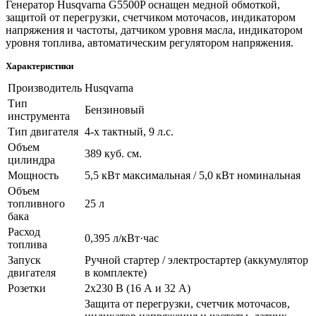
Генератор Husqvarna G5500P оснащен медной обмоткой,
защитой от перегрузки, счетчиком моточасов, индикатором
напряжения и частоты, датчиком уровня масла, индикатором
уровня топлива, автоматическим регулятором напряжения.
Характеристики
Производитель
Husqvarna
Тип
Бензиновый
инструмента
Тип двигателя
4-х тактный, 9 л.с.
Объем
389 куб. см.
цилиндра
Мощность
5,5 кВт максимальная / 5,0 кВт номинальная
Объем
топливного
25 л
бака
Расход
0,395 л/кВт·час
топлива
Запуск
Ручной стартер / электростартер (аккумулятор
двигателя
в комплекте)
Розетки
2х230 В (16 А и 32 А)
Защита от перегрузки, счетчик моточасов,