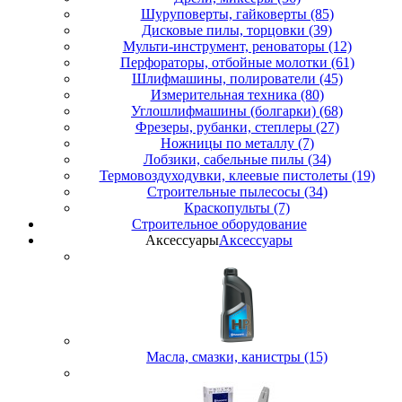
Шуруповерты, гайковерты (85)
Дисковые пилы, торцовки (39)
Мульти-инструмент, реноваторы (12)
Перфораторы, отбойные молотки (61)
Шлифмашины, полирователи (45)
Измерительная техника (80)
Углошлифмашины (болгарки) (68)
Фрезеры, рубанки, степлеры (27)
Ножницы по металлу (7)
Лобзики, сабельные пилы (34)
Термовоздуходувки, клеевые пистолеты (19)
Строительные пылесосы (34)
Краскопульты (7)
Строительное оборудование
Аксессуары
Аксессуары
Масла, смазки, канистры (15)