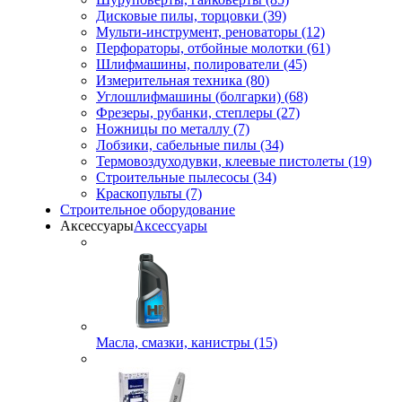
Дисковые пилы, торцовки (39)
Мульти-инструмент, реноваторы (12)
Перфораторы, отбойные молотки (61)
Шлифмашины, полирователи (45)
Измерительная техника (80)
Углошлифмашины (болгарки) (68)
Фрезеры, рубанки, степлеры (27)
Ножницы по металлу (7)
Лобзики, сабельные пилы (34)
Термовоздуходувки, клеевые пистолеты (19)
Строительные пылесосы (34)
Краскопульты (7)
Строительное оборудование
Аксессуары
Аксессуары
Масла, смазки, канистры (15)